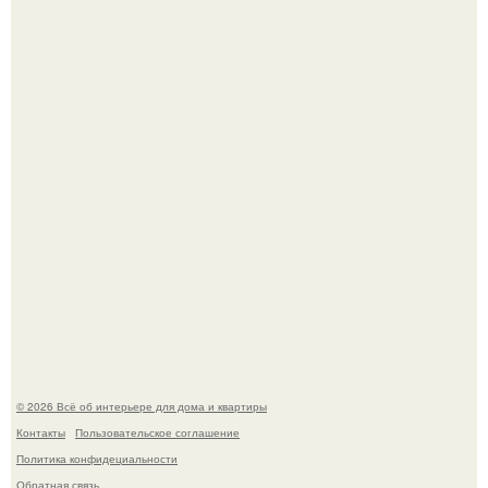
Откуда у дизайнера так много идей?
Дримскроллинг - новый формат мечтательности.
© 2026 Всё об интерьере для дома и квартиры
Контакты
Пользовательское соглашение
Политика конфидециальности
Обратная связь