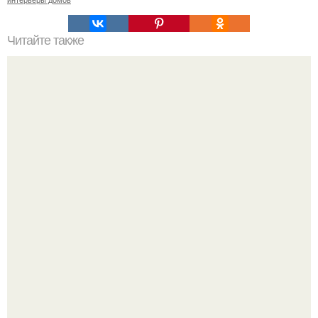
Читайте также
Ваза из бутылки. Приступаем к уроку
Маленькая, но практичная квартира у моря 48 кв.