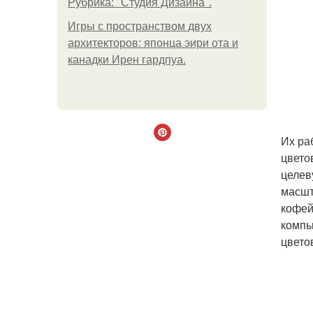
Рубрика: "Студия Дизайна".
Игры с пространством двух
архитекторов: японца эири ота и
канадки Ирен гардпуа.
Их ра
цвето
целев
масшт
кофей
компь
цвето