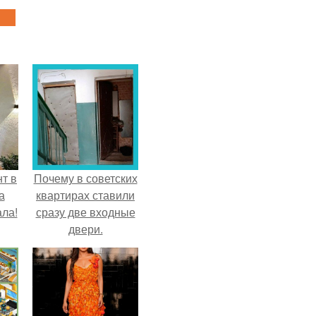
т в
Почему в советских
а
квартирах ставили
ла!
сразу две входные
двери.