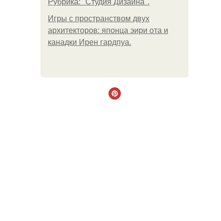
Рубрика: "Студия Дизайна".
Игры с пространством двух
архитекторов: японца эири ота и
канадки Ирен гардпуа.