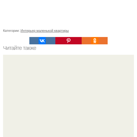
Категории:
Интерьер маленькой квартиры
Читайте также
Икеа для прихожей ИДЕИ. Мебель для прихожей
«ИКЕА»: ассортимент и функциональные особенности