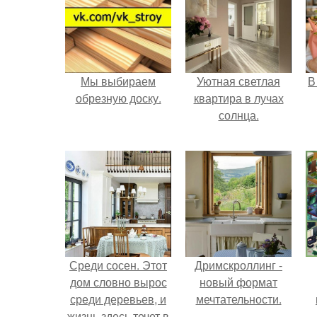
Мы выбираем
Уютная светлая
В
обрезную доску.
квартира в лучах
солнца.
Среди сосен. Этот
Дримскроллинг -
дом словно вырос
новый формат
среди деревьев, и
мечтательности.
жизнь здесь течет в