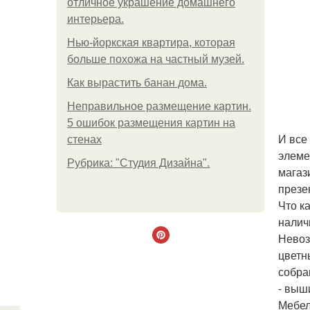
отличное украшение домашнего
интерьера.
Нью-йоркская квартира, которая
больше похожа на частный музей.
Как вырастить банан дома.
Неправильное размещение картин.
5 ошибок размещения картин на
И все
стенах
элеме
Рубрика: "Студия Дизайна".
магаз
презе
Что к
налич
Невоз
цветн
собра
- выш
Мебел