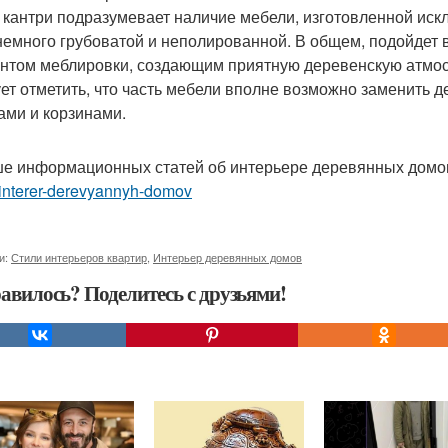
 кантри подразумевает наличие мебели, изготовленной искл
немного грубоватой и неполированной. В общем, подойдет 
нтом меблировки, создающим приятную деревенскую атмосфе
ет отметить, что часть мебели вполне возможно заменить
ами и корзинами.
е информационных статей об интерьере деревянных домо
interer-derevyannyh-domov
и:
Стили интерьеров квартир
,
Интерьер деревянных домов
авилось? Поделитесь с друзьями!