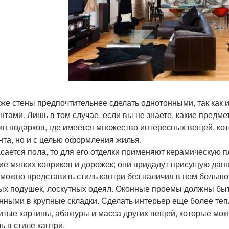
 же стены предпочтительнее сделать однотонными, так как 
нтами. Лишь в том случае, если вы не знаете, какие предме
ин подарков, где имеется множество интересных вещей, кот
нта, но и с целью оформления жилья.
асается пола, то для его отделки применяют керамическую п
ие мягких ковриков и дорожек; они придадут присущую дан
можно представить стиль кантри без наличия в нем большог
ых подушек, лоскутных одеял. Оконные проемы должны быт
нными в крупные складки. Сделать интерьер еще более тепл
итые картины, абажуры и масса других вещей, которые мож
ь в стиле кантри.