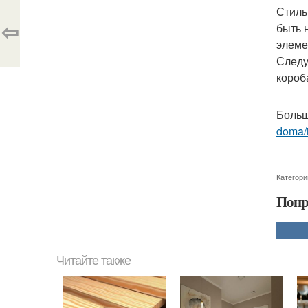
Стиль
⇦
быть 
элеме
Следу
короб
Больш
doma/
Категори
Понр
Читайте также