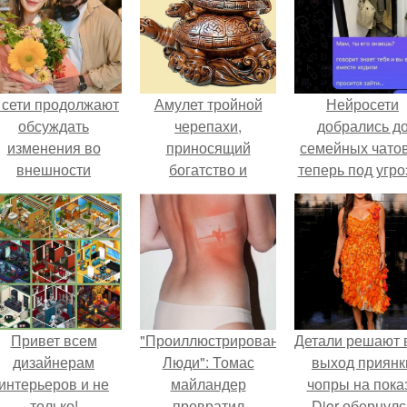
 сети продолжают
Амулет тройной
Нейросети
обсуждать
черепахи,
добрались д
изменения во
приносящий
семейных чатов
внешности
богатство и
теперь под угро
актрисы.
счастье.
мамины нерв
Привет всем
"Проиллюстрированные
Детали решают 
дизайнерам
Люди": Томас
выход приянк
интерьеров и не
майландер
чопры на пока
только!
превратил
Dior обернулс