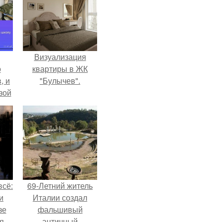
Визуализация
о
квартиры в ЖК
, и
"Булычев".
зой
ы.
всё:
69-Летний житель
и
Италии создал
зе
фальшивый
я
античный