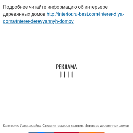
Подробнее читайте информацию об интерьере
деревянных домов
http://interior.ru-best.com/interer-dlya-
doma/interer-derevyannyh-domov
Категории:
Идеи дизайна
,
Стили интерьеров квартир
,
Интерьер деревянных домов