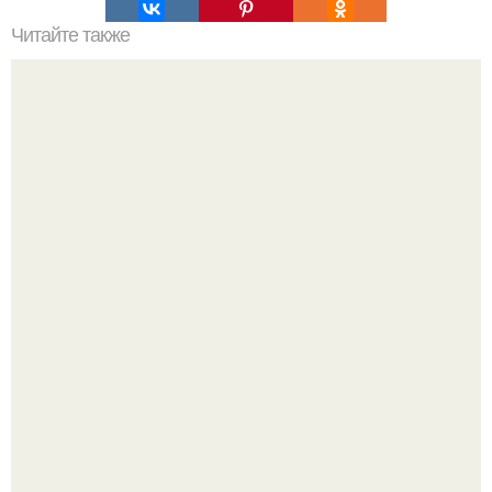
Читайте также
Всем здрасте а давайте мы покидаем картинок.
Культурный код. Можно сделать красивый интерьер
практически где угодно.