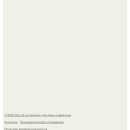
Сокровища из Hoff.
Эко - панно "Песочный Берег":
© 2026 Всё об интерьере для дома и квартиры
Контакты
Пользовательское соглашение
Политика конфидециальности