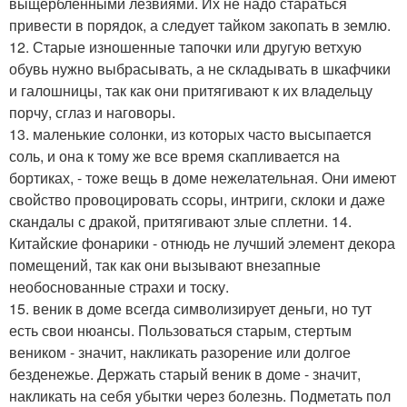
выщербленными лезвиями. Их не надо стараться
привести в порядок, а следует тайком закопать в землю.
12. Старые изношенные тапочки или другую ветхую
обувь нужно выбрасывать, а не складывать в шкафчики
и галошницы, так как они притягивают к их владельцу
порчу, сглаз и наговоры.
13. маленькие солонки, из которых часто высыпается
соль, и она к тому же все время скапливается на
бортиках, - тоже вещь в доме нежелательная. Они имеют
свойство провоцировать ссоры, интриги, склоки и даже
скандалы с дракой, притягивают злые сплетни. 14.
Китайские фонарики - отнюдь не лучший элемент декора
помещений, так как они вызывают внезапные
необоснованные страхи и тоску.
15. веник в доме всегда символизирует деньги, но тут
есть свои нюансы. Пользоваться старым, стертым
веником - значит, накликать разорение или долгое
безденежье. Держать старый веник в доме - значит,
накликать на себя убытки через болезнь. Подметать пол