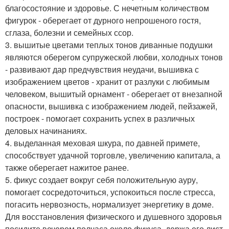
благосостояние и здоровье. С нечетным количеством
фигурок - оберегает от дурного непрошеного гостя,
сглаза, болезни и семейных ссор.
3. вышитые цветами теплых тонов диванные подушки
являются оберегом супружеской любви, холодных тонов
- развивают дар предчувствия неудачи, вышивка с
изображением цветов - хранит от разлуки с любимым
человеком, вышитый орнамент - оберегает от внезапной
опасности, вышивка с изображением людей, пейзажей,
построек - помогает сохранить успех в различных
деловых начинаниях.
4. выделанная меховая шкура, по давней примете,
способствует удачной торговле, увеличению капитала, а
также оберегает нажитое ранее.
5. фикус создает вокруг себя положительную ауру,
помогает сосредоточиться, успокоиться после стресса,
погасить нервозность, нормализует энергетику в доме.
Для восстановления физического и душевного здоровья
посидите вечером полчаса около фикуса, держа его лист