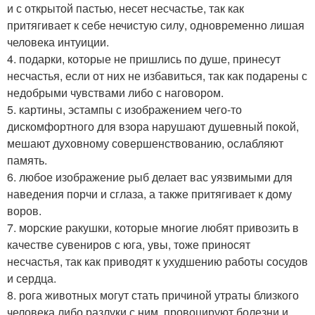
и с открытой пастью, несет несчастье, так как
притягивает к себе нечистую силу, одновременно лишая
человека интуиции.
4. подарки, которые не пришлись по душе, принесут
несчастья, если от них не избавиться, так как подарены с
недобрыми чувствами либо с наговором.
5. картины, эстампы с изображением чего-то
дискомфортного для взора нарушают душевный покой,
мешают духовному совершенствованию, ослабляют
память.
6. любое изображение рыб делает вас уязвимыми для
наведения порчи и сглаза, а также притягивает к дому
воров.
7. морские ракушки, которые многие любят привозить в
качестве сувениров с юга, увы, тоже приносят
несчастья, так как приводят к ухудшению работы сосудов
и сердца.
8. рога животных могут стать причиной утраты близкого
человека либо разлуки с ним, провоцируют болезни и