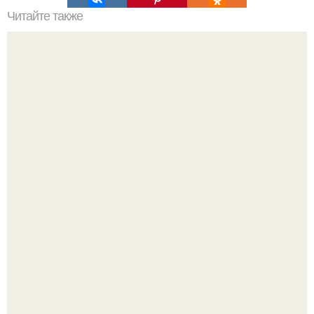
Читайте также
Советы_линаблестящая. Как создать летнее
настроение?
Привет! Хочу поделиться моим давним и очередным