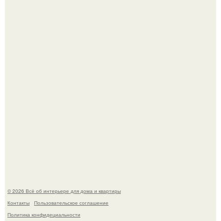
Привет всем дизайнерам интерьеров и не только!
Детали решают всё: выход приянки чопры на показе Dior
обернулся шквалом критики из-за небрежного пошива.
© 2026 Всё об интерьере для дома и квартиры
Контакты
Пользовательское соглашение
Политика конфидециальности