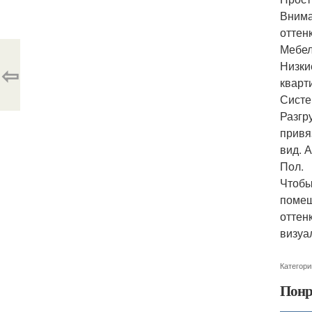
Внима
оттен
Мебел
Низки
⇦
кварт
Систе
Разгр
привя
вид. 
Пол.
Чтобы
помещ
оттен
визуа
Категори
Понр