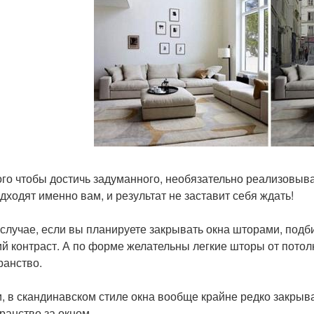
ого чтобы достичь задуманного, необязательно реализовыв
одходят именно вам, и результат не заставит себя ждать!
 случае, если вы планируете закрывать окна шторами, подби
й контраст. А по форме желательны легкие шторы от потолк
ранство.
и, в скандинавском стиле окна вообще крайне редко закры
ранство за окном.