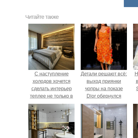
Читайте также
С наступление
Детали решают всё:
Н
холодов хочется
выход приянки
сделать интерьер
чопры на показе
теплее не только в
Dior обернулся
визуальном плане.
шквалом критики
п
из-за небрежного
в
пошива.