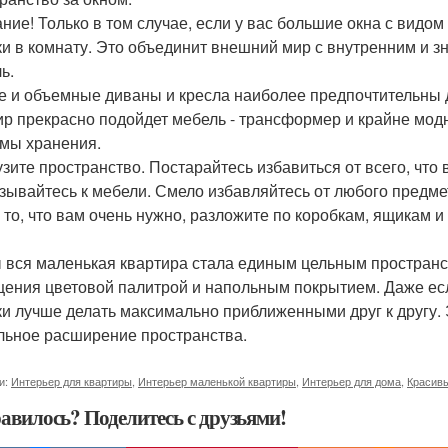
ние! Только в том случае, если у вас большие окна с видом
ки в комнату. Это объединит внешний мир с внутренним и з
ь.
е и объемные диваны и кресла наиболее предпочтительны
ир прекрасно подойдет мебель - трансформер и крайне модн
мы хранения.
узите пространство. Постарайтесь избавиться от всего, что
зывайтесь к мебели. Смело избавляйтесь от любого предме
А то, что вам очень нужно, разложите по коробкам, ящикам 
 вся маленькая квартира стала единым цельным пространс
ения цветовой палитрой и напольным покрытием. Даже есл
ки лучше делать максимально приближенными друг к другу. 
льное расширение пространства.
и:
Интерьер для квартиры
,
Интерьер маленькой квартиры
,
Интерьер для дома
,
Красив
авилось? Поделитесь с друзьями!