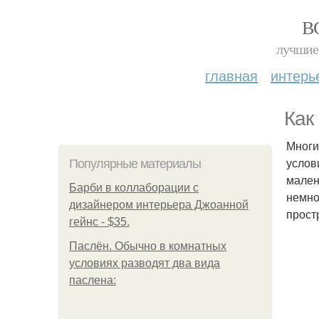
В
лучшие 
главная
интерь
Как
Многи
услов
Популярные материалы
мален
Барби в коллаборации с
немно
дизайнером интерьера Джоанной
прост
гейнс - $35.
Паслён. Обычно в комнатных
условиях разводят два вида
паслена: