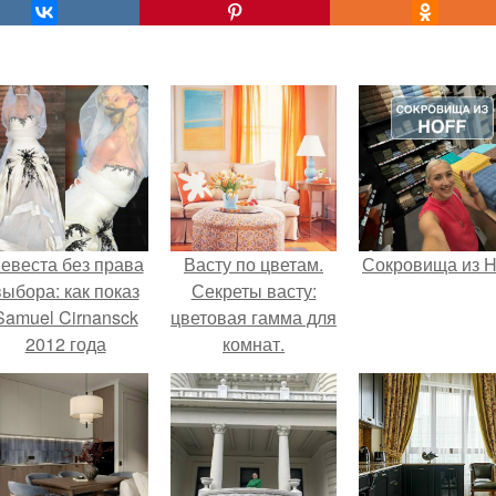
евеста без права
Васту по цветам.
Сокровища из Ho
выбора: как показ
Секреты васту:
Samuel Cirnansck
цветовая гамма для
2012 года
комнат.
ревратил подиум
 манифест против
принуждения.