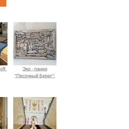
ff.
Эко - панно
"Песочный Берег":