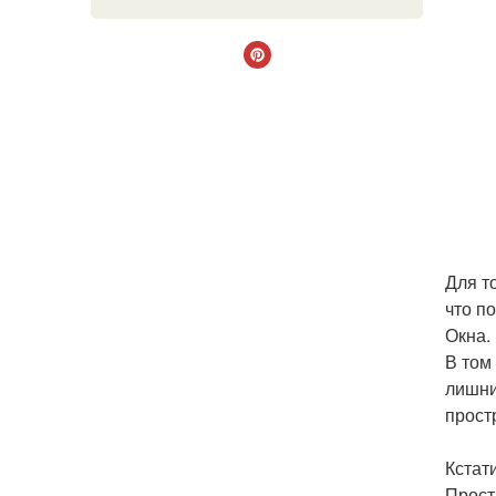
Для т
что п
Окна.
В том
лишни
прост
Кстат
Прост