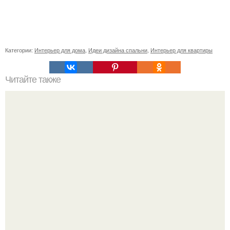
Категории:
Интерьер для дома
,
Идеи дизайна спальни
,
Интерьер для квартиры
Читайте также
Как поставить кровать в спальне. Влияние обстановки на
сон