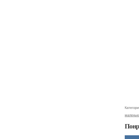
Категори
маленьк
Понр