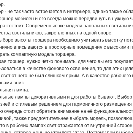
р.
р - не так часто встречается в интерьере, однако также об
торшер мобилен и его всегда можно передвинуть в нужную ч
ра состоит. Современные же модели напольных светильников
ства светильников, закрепленных на одной опоре.
ыборе высоты торшера необходимо учитывать высотку пот
нично вписываются в просторные помещения с высокими п
рать компактную модель торшера.
ая торшер, нужно четко понимать, для чего вы его покупаете
ьзоваться в качестве фонового освещения, то для этих цел
 свет от него не был слишком ярким. А в качестве рабочего
нами вниз.
льная лампа.
льные лампы декоративными и для работы бывают. Выбор
зией и стилевым решением для гармоничного размещения в
ю очередь стоит обратить внимание на её функциональност
чивой, также предпочтительнее выбрать модель, позволяющ
 что в рабочих лампах свет отражается от внутренней стор
ение, которое меньше утомляет глаза. Поэтому при выборе