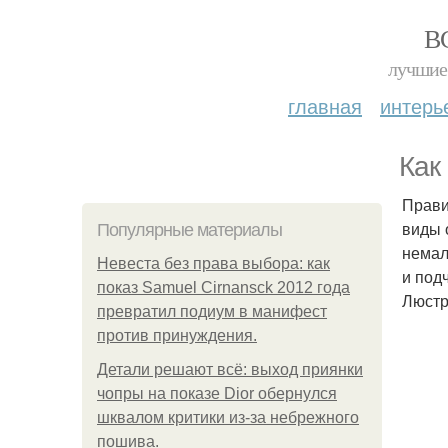
В
лучшие 
главная
интерь
Как
Прави
виды 
Популярные материалы
немал
Невеста без права выбора: как
и под
показ Samuel Cirnansck 2012 года
Люстр
превратил подиум в манифест
против принуждения.
Детали решают всё: выход приянки
чопры на показе Dior обернулся
шквалом критики из-за небрежного
пошива.