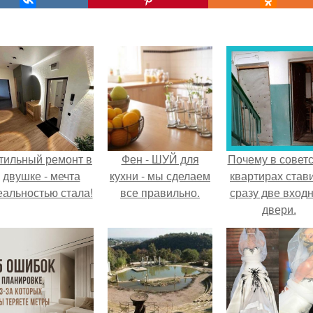
тильный ремонт в
Фен - ШУЙ для
Почему в советс
двушке - мечта
кухни - мы сделаем
квартирах став
еальностью стала!
все правильно.
сразу две вход
двери.