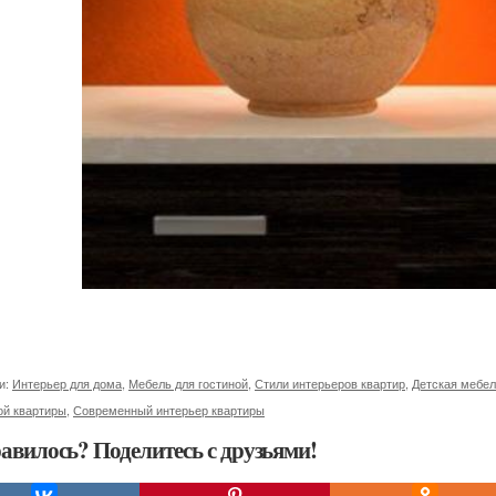
и:
Интерьер для дома
,
Мебель для гостиной
,
Стили интерьеров квартир
,
Детская мебе
ой квартиры
,
Современный интерьер квартиры
авилось? Поделитесь с друзьями!