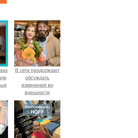
ких
В сети продолжают
или
обсуждать
ные
изменения во
внешности
актрисы.