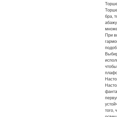
Торше
Торше
бра, 
абажу
множе
При в
гармо
подоб
Выбир
испол
чтобы
плафо
Насто
Насто
фанта
перву
устой
того,
освещ