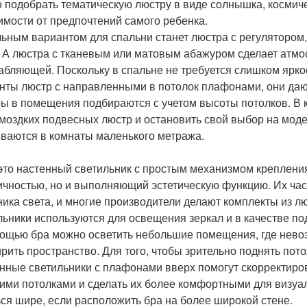
 подобрать тематическую люстру в виде солнышка, космиче
имости от предпочтений самого ребенка.
ьным вариантом для спальни станет люстра с регулятором
. А люстра с тканевым или матовым абажуром сделает атмо
абляющей. Поскольку в спальне не требуется слишком ярко
нты люстр с направленными в потолок плафонами, они дают
ы в помещения подбираются с учетом высоты потолков. В к
омоздких подвесных люстр и остановить свой выбор на мод
ваются в комнаты маленького метража.
 это настенный светильник с простым механизмом креплени
ичностью, но и выполняющий эстетическую функцию. Их час
ника света, и многие производители делают комплекты из л
льники используются для освещения зеркал и в качестве под
ощью бра можно осветить небольшие помещения, где невоз
рить пространство. Для того, чтобы зрительно поднять пот
нные светильники с плафонами вверх помогут скорректиро
ими потолками и сделать их более комфортными для визуал
ься шире, если расположить бра на более широкой стене.