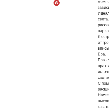
можно
завис
Идеал
света
рассл
вариа
Люстр
от гр
вписы
Бра.
Бра -
практ
источ
свети
С пом
расши
Насте
высок
казат