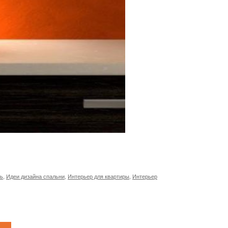
ль
,
Идеи дизайна спальни
,
Интерьер для квартиры
,
Интерьер