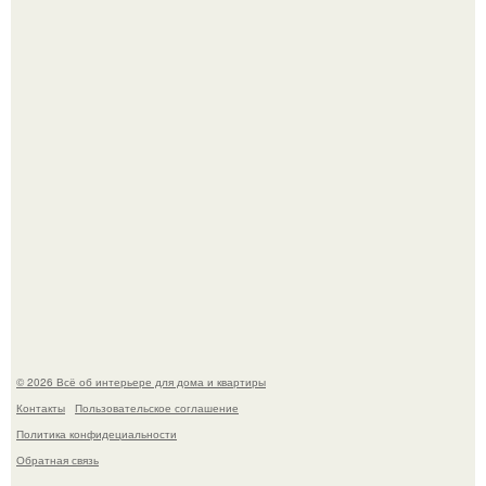
Сокровища из Hoff.
Эко - панно "Песочный Берег":
© 2026 Всё об интерьере для дома и квартиры
Контакты
Пользовательское соглашение
Политика конфидециальности
Обратная связь