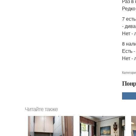
Раз в
Редко
7 ест
- див
Нет -
8 нал
Есть 
Нет -
Категори
Понр
Читайте также