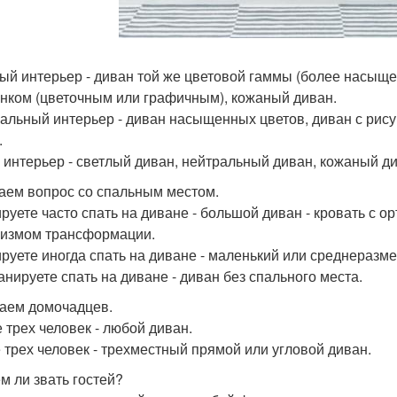
ый интерьер - диван той же цветовой гаммы (более насыщен
унком (цветочным или графичным), кожаный диван.
альный интерьер - диван насыщенных цветов, диван с рис
.
 интерьер - светлый диван, нейтральный диван, кожаный ди
аем вопрос со спальным местом.
руете часто спать на диване - большой диван - кровать с 
измом трансформации.
руете иногда спать на диване - маленький или среднеразме
анируете спать на диване - диван без спального места.
таем домочадцев.
 трех человек - любой диван.
 трех человек - трехместный прямой или угловой диван.
ем ли звать гостей?