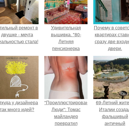
тильный ремонт в
Удивительная
Почему в советс
двушке - мечта
вышивка. "80-
квартирах став
еальностью стала!
Летняя
сразу две вход
пенсионерка
двери.
Екатерина
Сергеевна
прославилась на
весь интернет
благодаря своему
таланту вышивания
крестиком.
ткуда у дизайнера
"Проиллюстрированные
69-Летний жит
так много идей?
Люди": Томас
Италии созда
майландер
фальшивый
превратил
античный