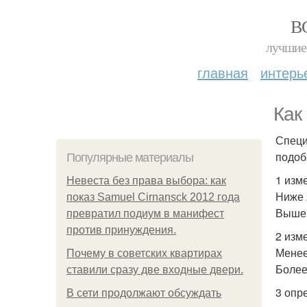
В
лучшие 
главная
интерь
Как
Специ
подоб
Популярные материалы
1 изм
Невеста без права выбора: как
Ниже 2
показ Samuel Cirnansck 2012 года
Выше 
превратил подиум в манифест
против принуждения.
2 изм
Менее
Почему в советских квартирах
Более
ставили сразу две входные двери.
3 опр
В сети продолжают обсуждать