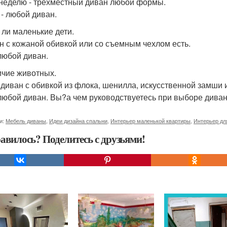
 неделю - трехместный диван любой формы.
 - любой диван.
ь ли маленькие дети.
ан с кожаной обивкой или со съемным чехлом есть.
 любой диван.
ичие животных.
- диван с обивкой из флока, шенилла, искусственной замши
 любой диван. Вы?а чем руководствуетесь при выборе дива
и:
Мебель диваны
,
Идеи дизайна спальни
,
Интерьер маленькой квартиры
,
Интерьер дл
авилось? Поделитесь с друзьями!