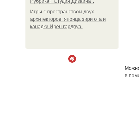
Рубрика: "Студия Дизайна".
Игры с пространством двух
архитекторов: японца эири ота и
канадки Ирен гардпуа.
Можно
в пом