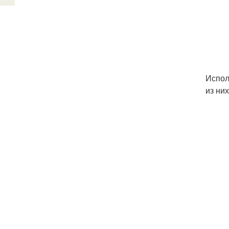
Испол
из ни