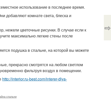
всеместное использование в последнее время.
Они добавляют комнате света, блеска и
⇨
р, нежели цветочные рисунки. В случае если к
лучите максимально легкие стены после
ляется подушка в спальне, на которой вы можете
ные, прекрасно смотрятся на любом светлом
дновременно фильтруя воздух в помещении.
ле
http://interior.ru-best.com/interer-dlya-
айна спальни