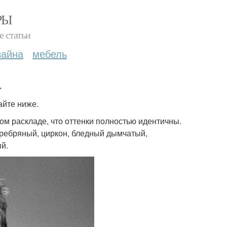
РЫ
е статьи
зайна
мебель
.
айте ниже.
том раскладе, что оттенки полностью идентичны.
ребряный, циркон, бледный дымчатый,
ый.