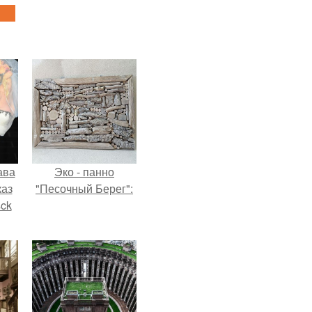
ава
Эко - панно
каз
"Песочный Берег":
sck
иум
тив
.