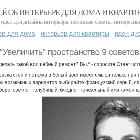
СЁ ОБ ИНТЕРЬЕРЕ ДЛЯ ДОМА И КВАРТИ
идеи для дизайна интерьера, полезные советы, интересны
ер для дома
интерьер для квартиры
идеи ди
 "Увеличить" пространство 9 советов
сделать такой волшебный ремонт? Вы." - спросите Ответ чит
краска стен и потолка в белый цвет имеет смысл только при 
ех возможных вариантов выбирайте французский серый, се
боро, светло - голубиный, бледно - грифельный или каменн