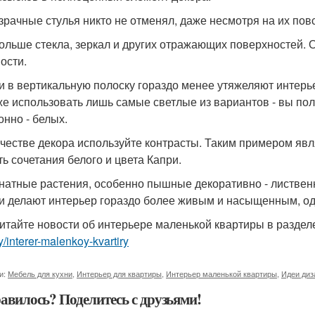
озрачные стулья никто не отменял, даже несмотря на их по
больше стекла, зеркал и других отражающих поверхностей. 
ости.
ои в вертикальную полоску гораздо менее утяжеляют интерье
же использовать лишь самые светлые из вариантов - вы по
онно - белых.
качестве декора используйте контрасты. Таким примером яв
ть сочетания белого и цвета Капри.
мнатные растения, особенно пышные декоративно - листвен
и делают интерьер гораздо более живым и насыщенным, о
итайте новости об интерьере маленькой квартиры в разде
ry/interer-malenkoy-kvartiry
и:
Мебель для кухни
,
Интерьер для квартиры
,
Интерьер маленькой квартиры
,
Идеи диз
авилось? Поделитесь с друзьями!