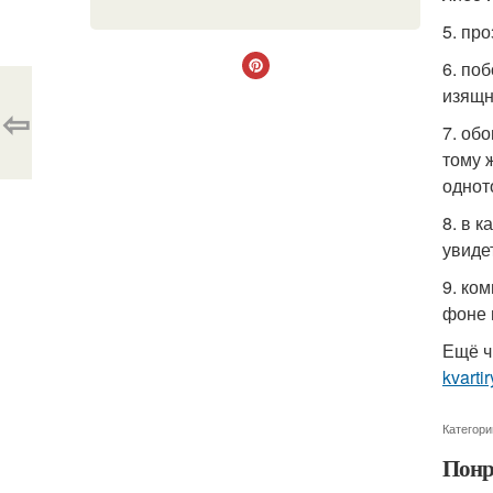
5. пр
6. по
изящн
⇦
7. об
тому 
однот
8. в 
увиде
9. ко
фоне 
Ещё ч
kvarti
Категори
Понр