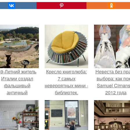
69-Летний житель
Кресло книголюба:
Невеста без пр
Италии создал
7 самых
выбора: как по
фальшивый
невероятных мини -
Samuel Cirnan
античный
библиотек.
2012 года
амфитеатр и
превратил под
долгое время
в манифест про
успешно выдавал
принуждения
его за настоящее
историческое