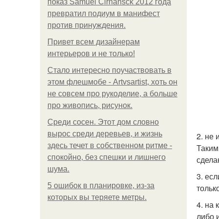
показ Samuel Cirnansck 2012 года
превратил подиум в манифест
против принуждения.
Привет всем дизайнерам
интерьеров и не только!
Стало интересно поучаствовать в
этом флешмобе - Artvsartist, хоть он
не совсем про рукоделие, а больше
про живопись, рисунок.
Среди сосен. Этот дом словно
вырос среди деревьев, и жизнь
2. не
здесь течет в собственном ритме -
Таким
спокойно, без спешки и лишнего
сдела
шума.
3. ес
5 ошибок в планировке, из-за
тольк
которых вы теряете метры.
4. на
либо 