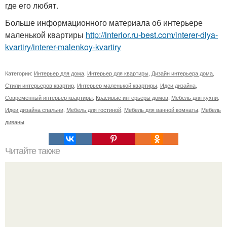
где его любят.
Больше информационного материала об интерьере
маленькой квартиры
http://interior.ru-best.com/interer-dlya-
kvartiry/interer-malenkoy-kvartiry
Категории:
Интерьер для дома
,
Интерьер для квартиры
,
Дизайн интерьера дома
,
Стили интерьеров квартир
,
Интерьер маленькой квартиры
,
Идеи дизайна
,
Современный интерьер квартиры
,
Красивые интерьеры домов
,
Мебель для кухни
,
Идеи дизайна спальни
,
Мебель для гостиной
,
Мебель для ванной комнаты
,
Мебель
диваны
Читайте также