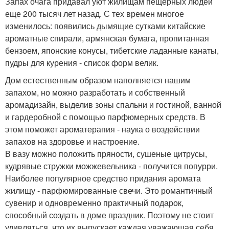
Запах очага придавал уют жилищам пещерных людей
еще 200 тысяч лет назад. С тех времен многое
изменилось: появились дымящие сутками китайские
ароматные спирали, армянская бумага, пропитанная
бензоем, японские конусы, тибетские ладанные канаты,
пудры для курения - список форм велик.
Дом естественным образом наполняется нашим
запахом, но можно разработать и собственный
аромадизайн, выделив зоны спальни и гостиной, ванной
и гардеробной с помощью парфюмерных средств. В
этом поможет ароматерапия - наука о воздействии
запахов на здоровье и настроение.
В вазу можно положить пряности, сушеные цитрусы,
кудрявые стружки можжевельника - получится попурри.
Наиболее популярное средство придания аромата
жилищу - парфюмированные свечи. Это романтичный
сувенир и одновременно практичный подарок,
способный создать в доме праздник. Поэтому не стоит
удивляться, что их выпускает каждая уважающая себя