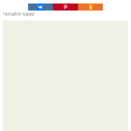
Читайте также
Как правильно ухаживать за лакированной мебелью:
основные советы и рекомендации