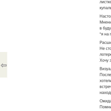
листк
купал
Насто
Мнени
в буд
"я на
Расши
Не ст
лотер
Хочу э
⇦
Визуа
После
хотел
встреч
наход
Ожида
Помни