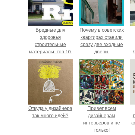
Вредные для
Почему в советских
здоровья
квартирах ставили
строительные
сразу две входные
материалы: топ 10.
двери.
Откуда у дизайнера
Привет всем
так много идей?
дизайнерам
интерьеров и не
к
только!