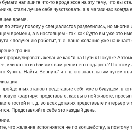
е бумаги напишите что-то вроде эссе на эту тему, что вы ст
ьнике, стали лучше себя чувствовать, а в магазинах всегда
ящее время.
я по этому поводу у специалистов разделились, но многие
ущем времени, а в настоящем - так, как будто вы уже это им
 пути к получению работы", т. е. ваше желание уже начинает
рение границ.
оит формулировать желание как "я на Пути к Покупке Автом
ее, или кто-то из близких вам решит его подарить? Поэтому
то Купить, Найти, Вернуть" и т. д. кто знает, каким путем к
лизация.
 пройденных этапов представьте себя уже в будущем, в ко
и новую квартиру: представьте, как вы в ней живете, просып
аете гостей и т. д. во всех деталях представьте интерьер э
ится. Представляйте себе это каждый день.
ние.
те, что желание исполняется не по волшебству, а поэтому 