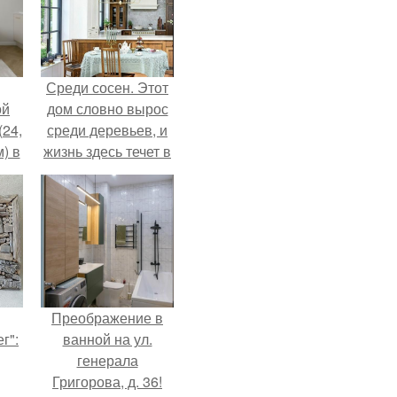
Среди сосен. Этот
ой
дом словно вырос
(24,
среди деревьев, и
) в
жизнь здесь течет в
собственном ритме
- спокойно, без
спешки и лишнего
шума.
Преображение в
г":
ванной на ул.
генерала
Григорова, д. 36!