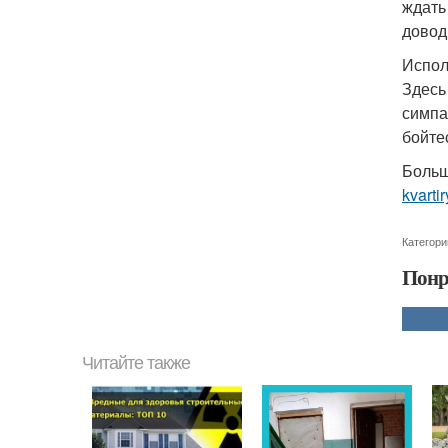
ждать
довод
Испол
Здесь
симпа
бойте
Больш
kvarti
Категори
Понр
Читайте также