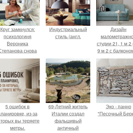
Круг замкнулся:
Индустриальный
Дизайн
психологиня
стиль (англ.
малометражн
Вероника
студии 21, 1 м 2 
Степанова снова
9 м 2 с балконом
вышла замуж за
Краснодаре.
собственного
бывшего мужа.
5 ошибок в
69-Летний житель
Эко - панно
планировке, из-за
Италии создал
"Песочный Бере
оторых вы теряете
фальшивый
метры.
античный