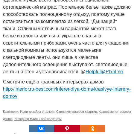
ортопедический матрас. Постельное белье также должно
способствовать полноценному отдыху, поэтому лучше
остановиться на комплектах из легкой, "Дышащей"
ткани. Отличным отличным вариантом может стать
белье из хлопка или льна. украсьте спальню
осветительными приборами. очень часто для украшения
спальной комнаты используются маленькие
светодиодные ленты. они лишь в качестве
дополнительного освещения выступают. светодиодные
ленты на стены устанавливаются. @
Helpful@Pixelmrr
.
Смотрите ещё о красивых интерьерах домов
http://interior.ru-best.com/interer-dlya-doma/krasivye-interery-
domov
Категории:
Идеи дизайна спальни
,
Стили интерьеров квартир
,
Красивые интерьеры
домов
,
Интерьер маленькой квартиры