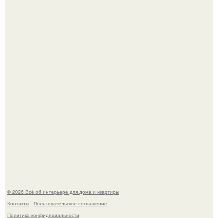
"Проиллюстрированные Люди": Томас майландер
превратил солнечные ожоги в арт - объект.
Сокровища из Hoff.
© 2026 Всё об интерьере для дома и квартиры
Контакты
Пользовательское соглашение
Политика конфидециальности