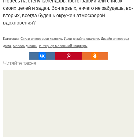
Повесь на стену календарь, фотографии или список
своих целей и задач. Во-первых, ничего не забудешь, во-
вторых, всегда будешь окружен атмосферой
вдохновения?
Категории:
Стили интерьеров квартир
,
Идеи дизайна спальни
,
Дизайн интерьера
дома
,
Мебель диваны
,
Интерьер маленькой квартиры
Читайте также
10 главных ошибок при оформлении интерьера.