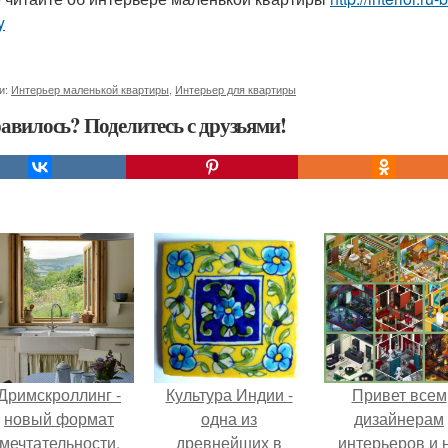
y
и:
Интерьер маленькой квартиры
,
Интерьер для квартиры
авилось? Поделитесь с друзьями!
Дримскроллинг -
Культура Индии -
Привет всем
новый формат
одна из
дизайнерам
мечтательности.
древнейших в
интерьеров и 