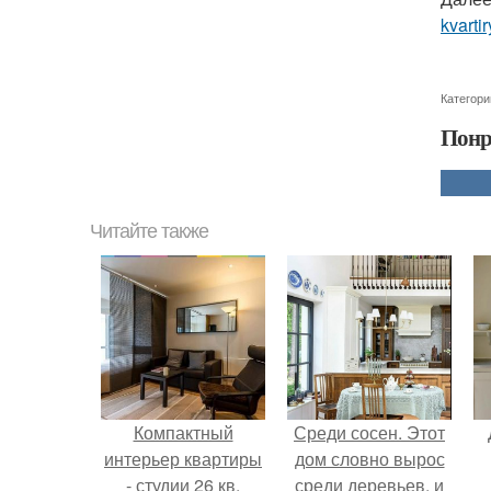
kvartir
Категори
Понр
Читайте также
Компактный
Среди сосен. Этот
интерьер квартиры
дом словно вырос
- студии 26 кв.
среди деревьев, и