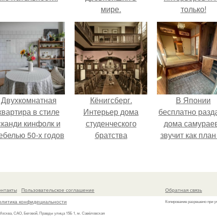
мире.
только!
Двухкомнатная
Кёнигсберг.
В Японии
квартира в стиле
Интерьер дома
бесплатно разд
сканди кинфолк и
студенческого
дома самураев
ебелью 50-х годов
братства
звучит как план
в высотке на
"Германия".
новую жизнь
котельнической.
онтакты
Пользовательское соглашение
Обратная связь
олитика конфидециальности
Копирование разрешено при у
 Москва, САО, Беговой, Правды улица 15Б 1, м. Савёловская