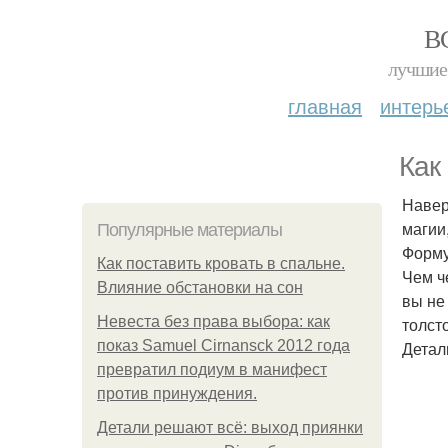
В
лучшие 
главная
интерь
Как
Навер
магии
Популярные материалы
Форму
Как поставить кровать в спальне.
Чем ч
Влияние обстановки на сон
вы не 
Невеста без права выбора: как
толсто
показ Samuel Cirnansck 2012 года
Детал
превратил подиум в манифест
против принуждения.
Детали решают всё: выход приянки