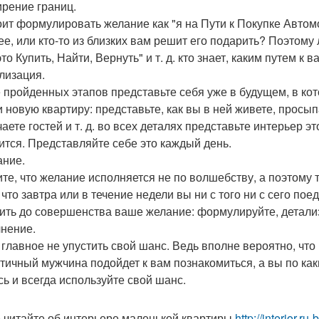
рение границ.
оит формулировать желание как "я на Пути к Покупке Автом
ее, или кто-то из близких вам решит его подарить? Поэтому
то Купить, Найти, Вернуть" и т. д. кто знает, каким путем к
лизация.
 пройденных этапов представьте себя уже в будущем, в ко
и новую квартиру: представьте, как вы в ней живете, просып
аете гостей и т. д. во всех деталях представьте интерьер э
ится. Представляйте себе это каждый день.
ние.
те, что желание исполняется не по волшебству, а поэтому 
 что завтра или в течение недели вы ни с того ни с сего по
ить до совершенства ваше желание: формулируйте, детализ
нение.
 главное не упустить свой шанс. Ведь вполне вероятно, чт
тичный мужчина подойдет к вам познакомиться, а вы по как
сь и всегда используйте свой шанс.
 читайте об интерьере маленькой квартиры
http://interior.ru