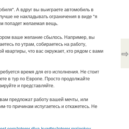
обиля". А вдруг вы выиграете автомобиль в
 лучше не накладывать ограничения в виде "я
 вам попадет желаемая вещь.
тором ваше желание сбылось. Например, вы
аетесь по утрам, собираетесь на работу,
⇨
той квартиры, что вас окружает, кто рядом с вами
требуется время для его исполнения. Не стоит
едете в тур по Европе. Просто продолжайте
ируйте и представляйте.
о вам предложат работу вашей мечты, или
им-то причинам испугаетесь и откажетесь. Не
-best.com/interer-dlya-kvartiry/interer-malenkoy-