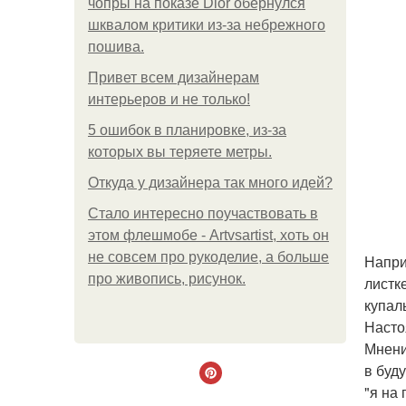
чопры на показе Dior обернулся
шквалом критики из-за небрежного
пошива.
Привет всем дизайнерам
интерьеров и не только!
5 ошибок в планировке, из-за
которых вы теряете метры.
Откуда у дизайнера так много идей?
Стало интересно поучаствовать в
этом флешмобе - Artvsartist, хоть он
не совсем про рукоделие, а больше
Напри
про живопись, рисунок.
листк
купал
Насто
Мнени
в буд
"я на