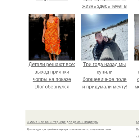
жизнь здесь течет в
собственном ритме
- спокойно, без
спешки и лишнего
шума.
Детали решают всё:
Три года назад мы
выход приянки
купили
чопры на показе
борщевичное поле
Dior обернулся
и придумали мечту!
м
шквалом критики
из-за небрежного
пошива.
© 2026 Всё об интерьере для дома и квартиры
К
П
Лучшие идеи для дизайна интерьера, полезные советы, интересные статьи
г.