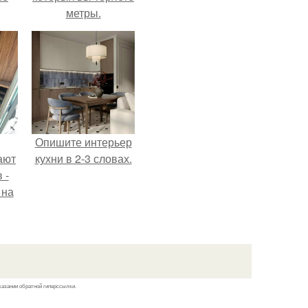
метры.
Опишите интерьер
ают
кухни в 2-3 словах.
 -
 на
.
казании обратной гиперссылки.