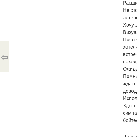
Расши
Не ст
лотер
Хочу э
Визуа
После
хотел
⇦
встреч
наход
Ожида
Помни
ждать
довод
Испол
Здесь
симпа
бойте
Далее