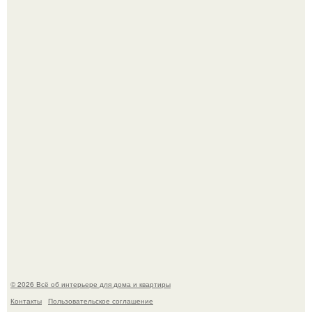
Три года назад мы купили борщевичное поле и
придумали мечту!
Стильная квартира в светлых приятных тонах.
© 2026 Всё об интерьере для дома и квартиры
Контакты
Пользовательское соглашение