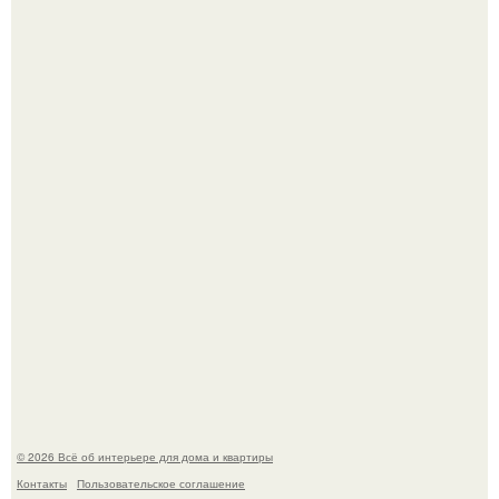
Круг замкнулся: психологиня Вероника Степанова снова
вышла замуж за собственного бывшего мужа.
Дримскроллинг - новый формат мечтательности.
© 2026 Всё об интерьере для дома и квартиры
Контакты
Пользовательское соглашение