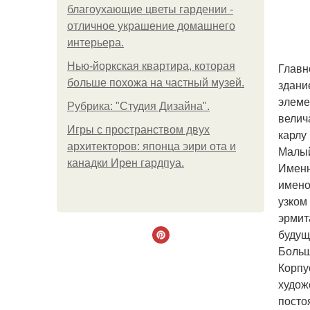
благоухающие цветы гардении -
отличное украшение домашнего
интерьера.
Нью-йоркская квартира, которая
Главн
больше похожа на частный музей.
здани
элеме
Рубрика: "Студия Дизайна".
велич
Игры с пространством двух
карлу
архитекторов: японца эири ота и
Малый
канадки Ирен гардпуа.
Именн
имено
узком
эрмит
будущ
Больш
Корпу
худож
посто