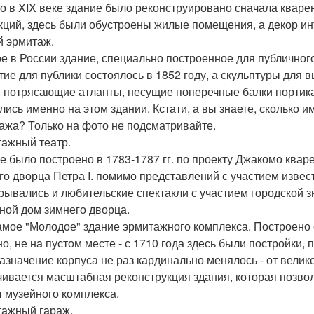
о в XIX веке здание было реконструировано сначала кваре
кций, здесь были обустроены жилые помещения, а декор и
 эрмитаж.
е в России здание, специально построенное для публичног
тие для публики состоялось в 1852 году, а скульптуры для 
, потрясающие атланты, несущие поперечные балки портика
лись именно на этом здании. Кстати, а вы знаете, сколько и
ажа? Только на фото не подсматривайте.
ажный театр.
е было построено в 1783-1787 гг. по проекту Джакомо квар
го дворца Петра I. помимо представлений с участием извес
рывались и любительские спектакли с участием городской з
ной дом зимнего дворца.
амое "Молодое" здание эрмитажного комплекса. Построено о
но, не на пустом месте - с 1710 года здесь были постройки
азначение корпуса не раз кардинально менялось - от велик
чивается масштабная реконструкция здания, которая позв
 музейного комплекса.
ажный гараж.