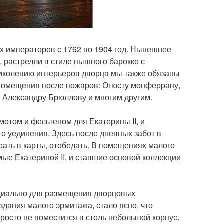
х императоров с 1762 по 1904 год. Нынешнее
. растрелли в стиле пышного барокко с
ликолепию интерьеров дворца мы также обязаны
помещения после пожаров: Огюсту монферрану,
, Александру Брюллову и многим другим.
мотом и фельтеном для Екатерины II, и
то уединения. Здесь после дневных забот в
рать в карты, отобедать. В помещениях малого
ые Екатериной II, и ставшие основой коллекции
ециально для размещения дворцовых
 здания малого эрмитажа, стало ясно, что
осто не поместится в столь небольшой корпус.