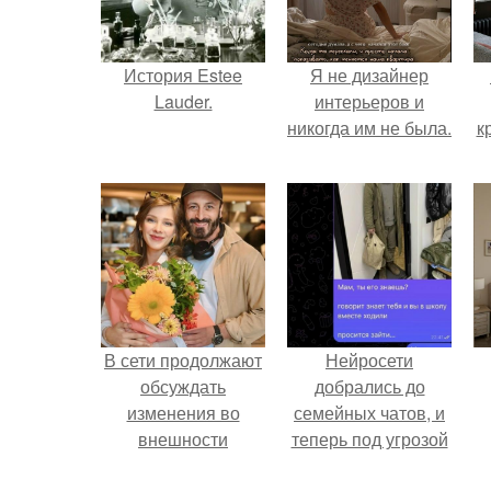
История Estee
Я не дизайнер
Lauder.
интерьеров и
никогда им не была.
к
В сети продолжают
Нейросети
обсуждать
добрались до
изменения во
семейных чатов, и
внешности
теперь под угрозой
актрисы.
мамины нервы.