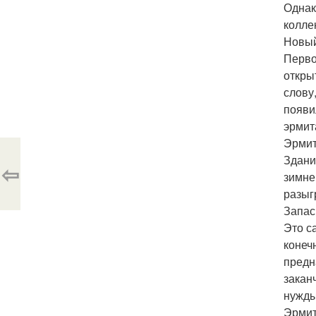
Однак
колле
Новый
Перво
откры
слову
появи
эрмит
Эрмит
Здани
⇦
зимне
разыг
Запас
Это с
конеч
предн
закан
нужды
Эрмит