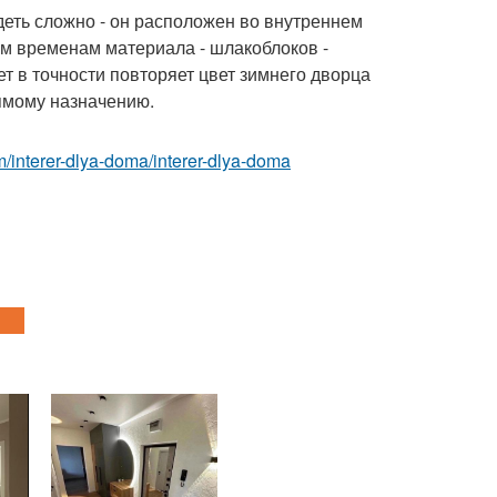
еть сложно - он расположен во внутреннем
тем временам материала - шлакоблоков -
ет в точности повторяет цвет зимнего дворца
рямому назначению.
com/interer-dlya-doma/interer-dlya-doma