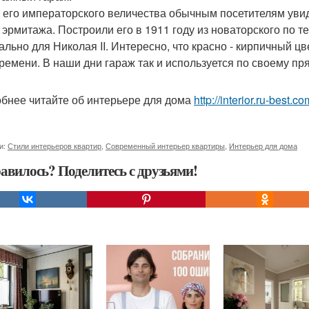
 его императорского величества обычным посетителям увид
 эрмитажа. Построили его в 1911 году из новаторского по 
ально для Николая II. Интересно, что красно - кирпичный цв
времени. В наши дни гараж так и используется по своему п
бнее читайте об интерьере для дома
http://interior.ru-best.
и:
Стили интерьеров квартир
,
Современный интерьер квартиры
,
Интерьер для дома
авилось? Поделитесь с друзьями!