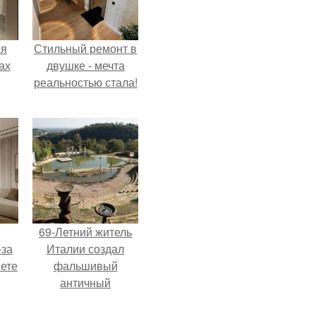
ая
Стильный ремонт в
ах
двушке - мечта
реальностью стала!
69-Летний житель
-за
Италии создал
яете
фальшивый
античный
амфитеатр и