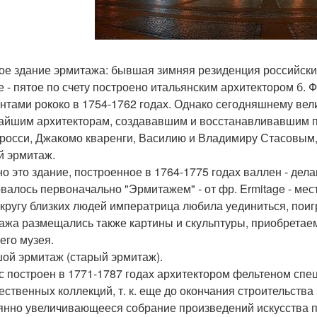
ое здание эрмитажа: бывшая зимняя резиденция российски
е - пятое по счету построено итальянским архитектором б. Ф
нтами рококо в 1754-1762 годах. Однако сегодняшнему ве
айшим архитекторам, создававшим и восстанавливавшим 
 росси, Джакомо кваренги, Василию и Владимиру Стасовым
 эрмитаж.
о это здание, построенное в 1764-1775 годах валлен - дела
валось первоначально "Эрмитажем" - от фр. Ermitage - мес
 кругу близких людей императрица любила уединиться, поиг
ажа размещались также картины и скульптуры, приобретаем
его музея.
ой эрмитаж (старый эрмитаж).
с построен в 1771-1787 годах архитектором фельтеном сп
ественных коллекций, т. к. еще до окончания строительства
янно увеличивающееся собрание произведений искусства пр