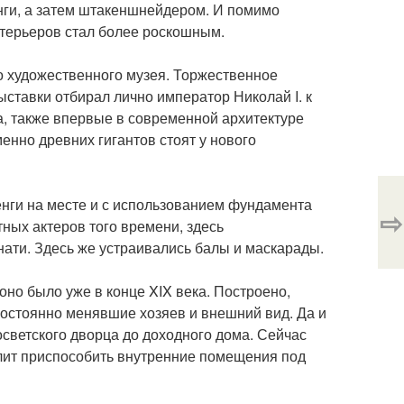
нги, а затем штакеншнейдером. И помимо
нтерьеров стал более роскошным.
о художественного музея. Торжественное
выставки отбирал лично император Николай I. к
, также впервые в современной архитектуре
менно древних гигантов стоят у нового
енги на месте и с использованием фундамента
⇨
тных актеров того времени, здесь
нати. Здесь же устраивались балы и маскарады.
но было уже в конце XIX века. Построено,
, постоянно менявшие хозяев и внешний вид. Да и
осветского дворца до доходного дома. Сейчас
олит приспособить внутренние помещения под