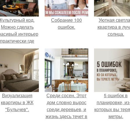
Культурный код.
Собрание 100
Уютная светл
Можно сделать
ошибок.
квартира в луч
расивый интерьер
солнца.
практически где
угодно.
Визуализация
Среди сосен. Этот
5 ошибок в
квартиры в ЖК
дом словно вырос
планировке, из
"Булычев".
среди деревьев, и
которых вы тер
жизнь здесь течет в
метры.
собственном ритме