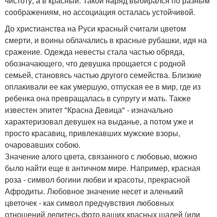
чистоту, а в красный. Такой наряд выбирался по разным
соображениям, но ассоциация осталась устойчивой.
До христианства на Руси красный считали цветом
смерти, и воины облачались в красные рубашки, идя на
сражение. Одежда невесты стала частью обряда,
обозначающего, что девушка прощается с родной
семьей, становясь частью другого семейства. Близкие
оплакивали ее как умершую, отпуская ее в мир, где из
ребенка она превращалась в супругу и мать. Также
известен эпитет "Красна Девица" - изначально
характеризовал девушек на выданье, а потом уже и
просто красавиц, привлекавших мужские взоры,
очаровавших собою.
Значение алого цвета, связанного с любовью, можно
было найти еще в античном мире. Например, красная
роза - символ богини любви и красоты, прекрасной
Афродиты. Любовное значение несет и аленький
цветочек - как символ предчувствия любовных
отношений делитесь фото ваших красных шалей (или