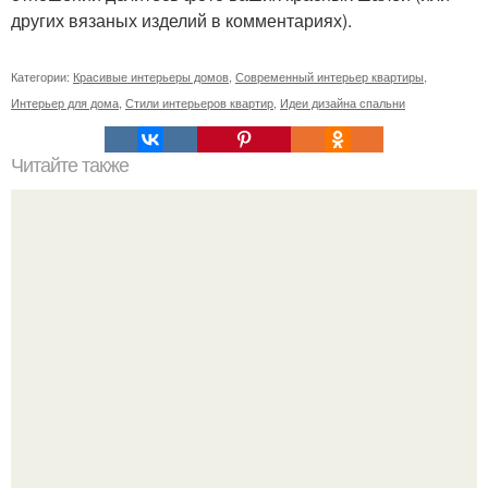
других вязаных изделий в комментариях).
Категории:
Красивые интерьеры домов
,
Современный интерьер квартиры
,
Интерьер для дома
,
Стили интерьеров квартир
,
Идеи дизайна спальни
Читайте также
Белая галька в дизайне участка. Белая галька в
ландшафтном дизайне