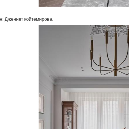
н: Дженнет койтемирова.