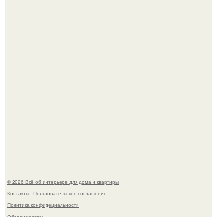
амфитеатр и долгое время успешно выдавал его за
настоящее историческое наследие.
Невеста без права выбора: как показ Samuel Cirnansck
2012 года превратил подиум в манифест против
принуждения.
© 2026 Всё об интерьере для дома и квартиры
Контакты
Пользовательское соглашение
Политика конфидециальности
Обратная связь