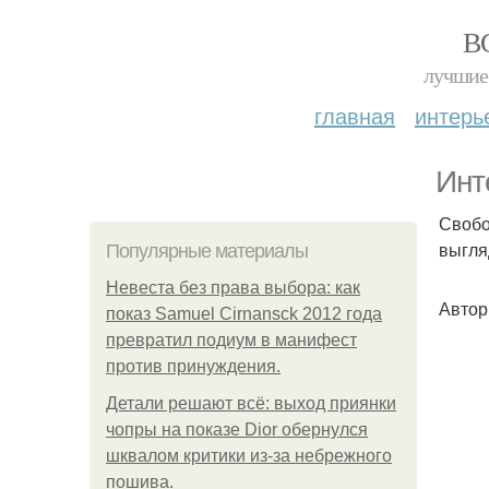
В
лучшие 
главная
интерь
Инт
Свобо
выгля
Популярные материалы
Невеста без права выбора: как
Автор
показ Samuel Cirnansck 2012 года
превратил подиум в манифест
против принуждения.
Детали решают всё: выход приянки
чопры на показе Dior обернулся
шквалом критики из-за небрежного
пошива.