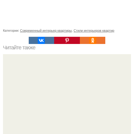
Категории:
Современный интерьер квартиры
,
Стили интерьеров квартир
Читайте также
Ваза из бутылки. Приступаем к уроку