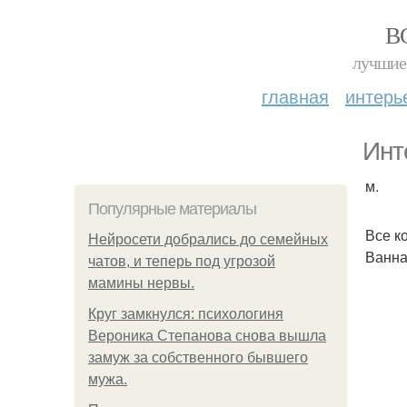
В
лучшие 
главная
интерь
Инт
м.
Популярные материалы
Все к
Нейросети добрались до семейных
Ванна
чатов, и теперь под угрозой
мамины нервы.
Круг замкнулся: психологиня
Вероника Степанова снова вышла
замуж за собственного бывшего
мужа.