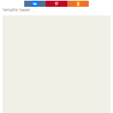
Читайте также
Угловой шкаф в спальне. Почему лучше делать мебель
на заказ?
Почему в советских квартирах ставили сразу две