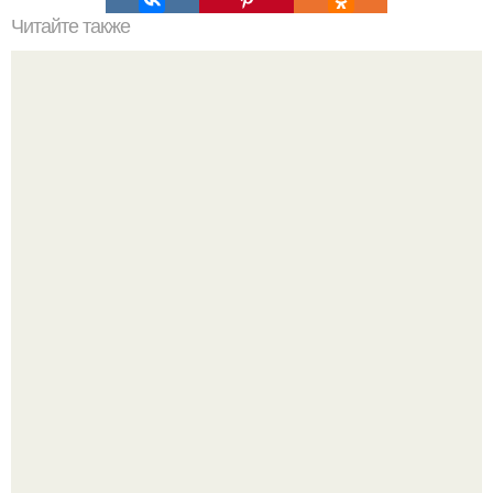
Читайте также
Резьба по дереву в стиле барокко. Резьба по дереву:
стилистические направления и характерные узоры.
Почему в советских квартирах ставили сразу две