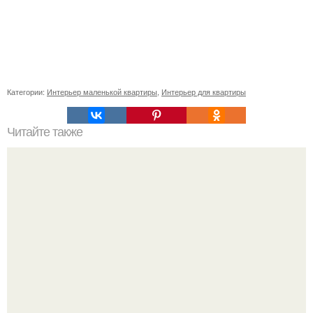
Категории:
Интерьер маленькой квартиры
,
Интерьер для квартиры
Читайте также
Собравшись с силами, я все-таки решила написать эту
статью.