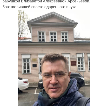
бабушкой Елизаветой Алексеевной Арсеньевой,
боготворившей своего одаренного внука