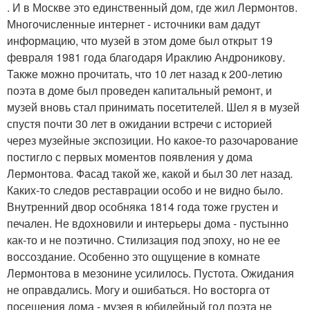
. И в Москве это единственный дом, где жил Лермонтов.
Многочисленные интернет - источники вам дадут
информацию, что музей в этом доме был открыт 19
февраля 1981 года благодаря Ираклию Андроникову.
Также можно прочитать, что 10 лет назад к 200-летию
поэта в доме был проведен капитальный ремонт, и
музей вновь стал принимать посетителей. Шел я в музей
спустя почти 30 лет в ожидании встречи с историей
через музейные экспозиции. Но какое-то разочарование
постигло с первых моментов появления у дома
Лермонтова. Фасад такой же, какой и был 30 лет назад.
Каких-то следов реставрации особо и не видно было.
Внутренний двор особняка 1814 года тоже грустен и
печален. Не вдохновили и интерьеры дома - пустынно
как-то и не поэтично. Стилизация под эпоху, но не ее
воссоздание. Особенно это ощущение в комнате
Лермонтова в мезонине усилилось. Пустота. Ожидания
не оправдались. Могу и ошибаться. Но восторга от
посещения дома - музея в юбилейный год поэта не