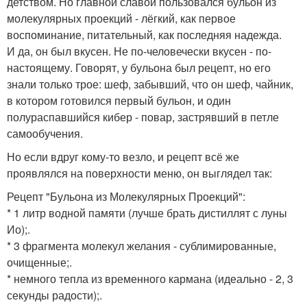
детством. Но главной славой пользовался бульон из
молекулярных проекций - лёгкий, как первое
воспоминание, питательный, как последняя надежда.
И да, он был вкусен. Не по-человечески вкусен - по-
настоящему. Говорят, у бульона был рецепт, но его
знали только трое: шеф, забывший, что он шеф, чайник,
в котором готовился первый бульон, и один
полураспавшийся кибер - повар, застрявший в петле
самообучения.
Но если вдруг кому-то везло, и рецепт всё же
проявлялся на поверхности меню, он выглядел так:
Рецепт "Бульона из Молекулярных Проекций":
* 1 литр водной памяти (лучше брать дистиллят с луны
Ио);.
* 3 фрагмента молекул желания - сублимированные,
очищенные;.
* немного тепла из временного кармана (идеально - 2, 3
секунды радости);.