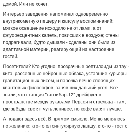
домой. Или не хочет.
Интерьер заведения напоминал одновременно
внутрикометную пещеру и капсулу воспоминаний:
мягкое освещение исходило не от ламп, а от
флуоресцентных капель, повисших в воздухе; стены
подрагивали, будто дышали - сделаны они были из
адаптивной материи, реагирующей на настроение
гостей.
Посетители? Кто угодно: прозрачные рептилоиды из тау -
кита, рассеянные нейронные облака, уставшие курьеры
гравитационных писем, и парочка вечно спорящих
квантовых философов, занявших дальний угол. Все
знали, что станция "ганзибар-12" дрейфует в
пространстве между рукавами Персея и стрельца - там,
где звёзды светят чуть ленивее, но кофе варят лучше.
А подают здесь всё. В прямом смысле. Меню менялось
по желанию: кто-то ел сингулярную лапшу, кто-то - тост с