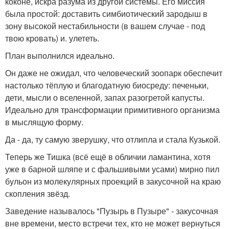
коконе, искра разума из другой системы. Его миссия
была простой: доставить симбиотический зародыш в
зону высокой нестабильности (в вашем случае - под
твою кровать) и. улететь.
План выполнился идеально.
Он даже не ожидал, что человеческий зоопарк обеспечит
настолько тёплую и благодатную биосреду: печеньки,
дети, мысли о вселенной, запах разогретой капусты.
Идеально для трансформации примитивного организма
в мыслящую форму.
Да - да, ту самую зверушку, что отлипла и стала Кузькой.
Теперь же Тишка (всё ещё в обличии ламантина, хотя
уже в барной шляпе и с фальшивыми усами) мирно пил
бульон из молекулярных проекций в закусочной на краю
скопления звёзд.
Заведение называлось "Пузырь в Пузыре" - закусочная
вне времени, место встречи тех, кто не может вернуться