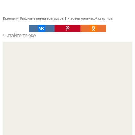
Категории:
Красивые интерьеры домов
,
Интерьер маленькой квартиры
Читайте также
Прямой диван или угловой. Угловой диван или прямой
все за и против.