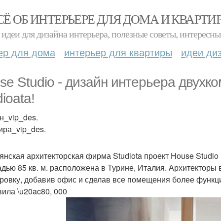
СЁ ОБ ИНТЕРЬЕРЕ ДЛЯ ДОМА И КВАРТИ
идеи для дизайна интерьера, полезные советы, интересны
ер для дома
интерьер для квартиры
идеи ди
se Studio - дизайн интерьера двухк
ioata!
н_vip_des.
ира_vip_des.
янская архитекторская фирма Studiota проект House Studio
дью 85 кв. м. расположена в Турине, Италия. Архитекторы
ровку, добавив офис и сделав все помещения более функц
вила \u20ac80, 000