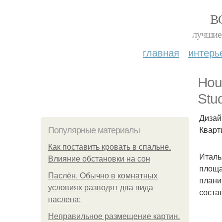
В
лучшие 
главная
интерь
Hou
Stud
Дизай
Кварт
Популярные материалы
Как поставить кровать в спальне.
Италь
Влияние обстановки на сон
площа
Паслён. Обычно в комнатных
плани
условиях разводят два вида
соста
паслена:
Неправильное размещение картин.