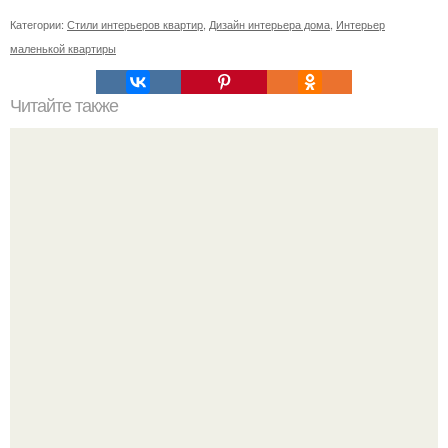
Категории:
Стили интерьеров квартир
,
Дизайн интерьера дома
,
Интерьер
маленькой квартиры
Читайте также
Что нужно сделать въезжая в новую квартиру. Приметы
и ритуалы при новоселье