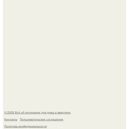
Привет всем дизайнерам интерьеров и не только!
"Проиллюстрированные Люди": Томас майландер
превратил солнечные ожоги в арт - объект.
© 2026 Всё об интерьере для дома и квартиры
Контакты
Пользовательское соглашение
Политика конфидециальности