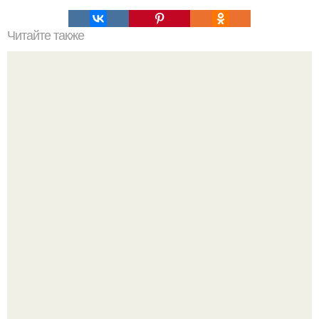
Читайте также
Квартира на липках ч. 1.
Уютная светлая квартира в лучах солнца.