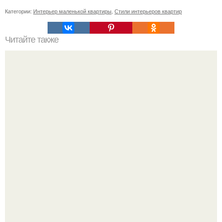
Категории:
Интерьер маленькой квартиры
,
Стили интерьеров квартир
Читайте также
Значение картина с волками. В том случае, если вы
любите вышивать, то наверняка задумывались о том,
что означает та или иная вышитая вами картина.