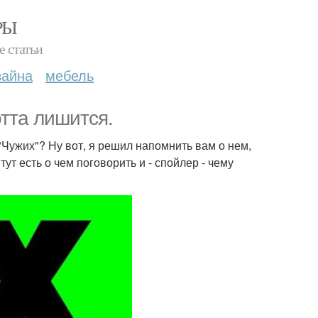
РЫ
е статьи
зайна
мебель
тта лишится.
 "Чужих"? Ну вот, я решил напомнить вам о нем,
ут есть о чем поговорить и - спойлер - чему