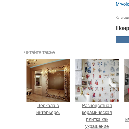
Mrvol
Категори
Понр
Читайте также
Зеркала в
Разноцветная
интерьере.
керамическая
плитка как
к
украшение