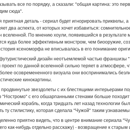
зывать все по порядку, а сказали: "общая картина: это перва
дим сюда".
я приятная деталь - сериал будет игнорировать приквелы, а
яет два аспекта, от которых хочет избавиться: сомнитель
н вселенной. По мнению хоули, появившийся в результате
тся куда более эффективным монстром, чем биооружие, соз
стория ксеноморфа не вписывалась в его понимание ориг
футуристический дизайн неотъемлемой частью франшизы "Ч
 проект по данной вселенной сильно теряет в атмосфере, ч
 более осовремененного визуала они воспринимались безли
стические кинокартины.
 продвинутые звездолеты с их блестящими интерьерами по
р "Ностромо" с его обшарпанными стенами больше походит
смический корабль, когда тридцать лет назад технологии б
ть ту стилистику, которая сделала "Чужой" таким узнаваемы
еленно приятно видеть, что в центре внимание сериала "Ч
него как-нибудь отдельно расскажу) - возвращение к стары