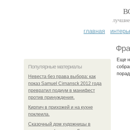
В
лучшие 
главная
интерь
Фра
Еще н
собра
Популярные материалы
порад
Невеста без права выбора: как
показ Samuel Cirnansck 2012 года
превратил подиум в манифест
против принуждения.
Кирпич в прихожей и на кухне
поклеила.
Сказочный дом художницы в