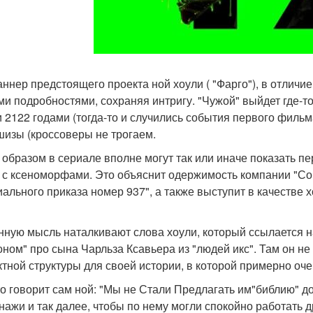
ннер предстоящего проекта ной хоули ( "Фарго"), в отличие
ми подробностями, сохраняя интригу. "Чужой" выйдет где-то
и 2122 годами (тогда-то и случились события первого фильма
изы (кроссоверы не трогаем.
 образом в сериале вполне могут так или иначе показать п
i с ксеноморфами. Это объяснит одержимость компании "
иального приказа номер 937", а также выступит в качестве 
нную мысль наталкивают слова хоули, который ссылается 
оном" про сына Чарльза Ксавьера из "людей икс". Там он не
ктной структуры для своей истории, в которой примерно оче
то говорит сам ной: "Мы не Стали Предлагать им"библию" до
нажи и так далее, чтобы по нему могли спокойно работать д