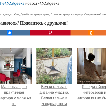
che@Catgeeks
новости@Catgeeks.
и:
Идеи дизайна
,
Дизайн интерьера дома
,
Стили интерьеров квартир
,
Современный инт
авилось? Поделитесь с друзьями!
Маленькая, но
Белая галька в
Я не дизайне
практичная
дизайне участка.
интерьеров 
вартира у моря 48
Белая галька в
никогда им не б
кв.
ландшафтном