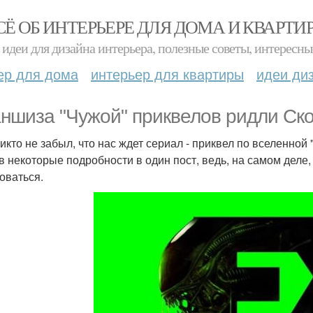
СЁ ОБ ИНТЕРЬЕРЕ ДЛЯ ДОМА И КВАРТИ
идеи для дизайна интерьера, полезные советы, интересны
ер для дома
интерьер для квартиры
идеи ди
ншиза "Чужой" приквелов ридли Ско
икто не забыл, что нас ждет сериал - приквел по вселенной
в некоторые подробности в один пост, ведь, на самом деле, т
оваться.