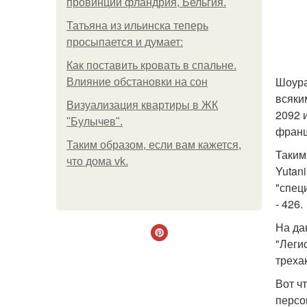
провинции фландрия, Бельгия.
Татьяна из ильинска теперь
просыпается и думает:
Как поставить кровать в спальне.
Шоура
Влияние обстановки на сон
всяки
Визуализация квартиры в ЖК
2092 
"Булычев".
франш
Таким образом, если вам кажется,
Таким
что дома vk.
Yutan
"спец
- 426.
На да
"Леги
треха
Вот ч
персо