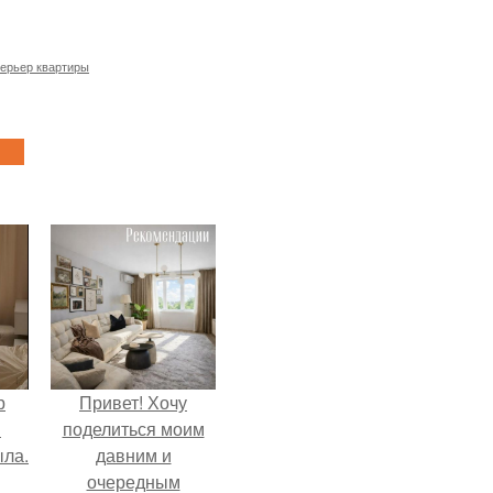
ерьер квартиры
р
Привет! Хочу
и
поделиться моим
ыла.
давним и
очередным