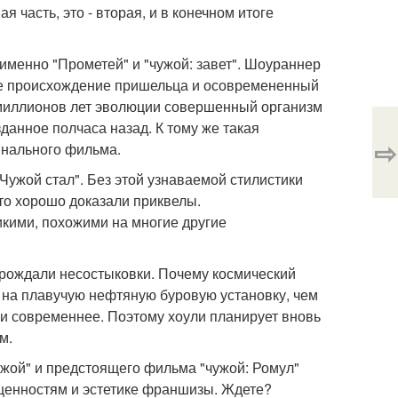
я часть, это - вторая, и в конечном итоге
 именно "Прометей" и "чужой: завет". Шоураннер
ное происхождение пришельца и осовремененный
 миллионов лет эволюции совершенный организм
данное полчаса назад. К тому же такая
⇨
инального фильма.
ужой стал". Без этой узнаваемой стилистики
то хорошо доказали приквелы.
кими, похожими на многие другие
рождали несостыковки. Почему космический
 на плавучую нефтяную буровую установку, чем
ыли современнее. Поэтому хоули планирует вновь
м.
ужой" и предстоящего фильма "чужой: Ромул"
м ценностям и эстетике франшизы. Ждете?