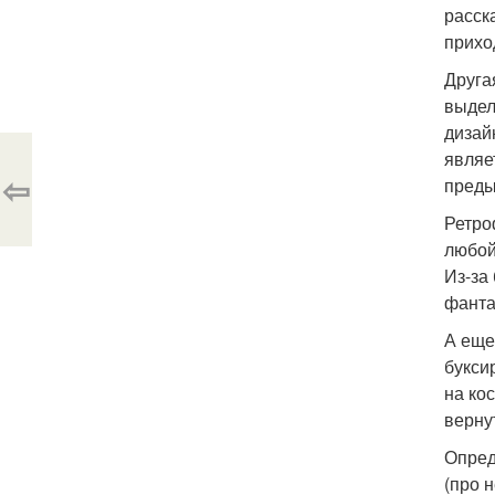
расска
прихо
Друга
выдел
дизай
являе
⇦
преды
Ретро
любой
Из-за
фанта
А еще
букси
на ко
верну
Опред
(про 