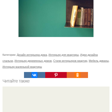
Категории:
Дизайн интерьера дома
,
Интерьер для квартиры
,
Идеи дизайна
спальни
,
Интерьер деревянных домов
,
Стили интерьеров квартир
,
Мебель диваны
,
Интерьер маленькой квартиры
Читайте также