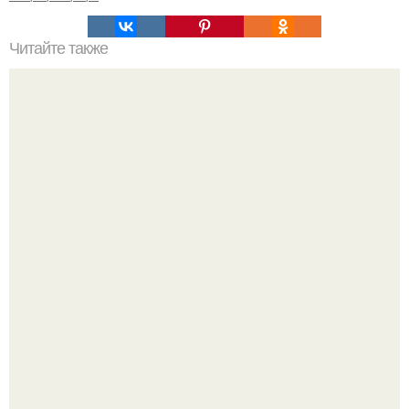
Читайте также
Ваза из бутылки. Приступаем к уроку
Культурный код. Можно сделать красивый интерьер