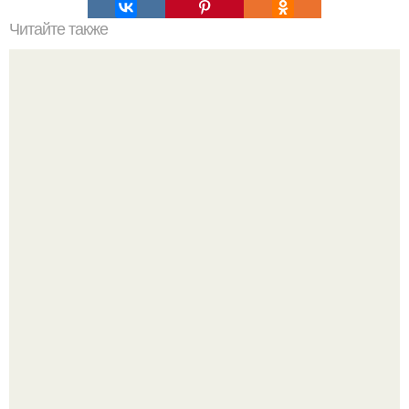
Читайте также
Неправильное размещение картин. 5 ошибок
размещения картин на стенах
Почему в советских квартирах ставили сразу две