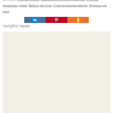
деревянных домов
,
Мебель для кухни
,
Стили интерьеров квартир
,
Интерьер для
дома
Читайте также
Ваза из бутылки. Приступаем к уроку