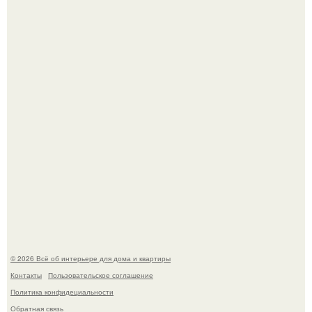
Привет всем дизайнерам интерьеров и не только!
5 ошибок в планировке, из-за которых вы теряете метры.
© 2026 Всё об интерьере для дома и квартиры
Контакты
Пользовательское соглашение
Политика конфидециальности
Обратная связь