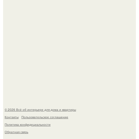
Три года назад мы купили борщевичное поле и
придумали мечту!
Преображение в ванной на ул. генерала Григорова, д.
36!
© 2026 Всё об интерьере для дома и квартиры
Контакты
Пользовательское соглашение
Политика конфидециальности
Обратная связь