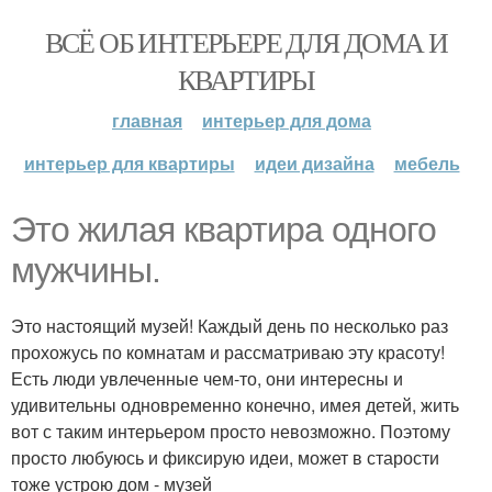
ВСЁ ОБ ИНТЕРЬЕРЕ ДЛЯ ДОМА И
КВАРТИРЫ
главная
интерьер для дома
интерьер для квартиры
идеи дизайна
мебель
Это жилая квартира одного
мужчины.
Это настоящий музей! Каждый день по несколько раз
прохожусь по комнатам и рассматриваю эту красоту!
Есть люди увлеченные чем-то, они интересны и
удивительны одновременно конечно, имея детей, жить
вот с таким интерьером просто невозможно. Поэтому
просто любуюсь и фиксирую идеи, может в старости
тоже устрою дом - музей