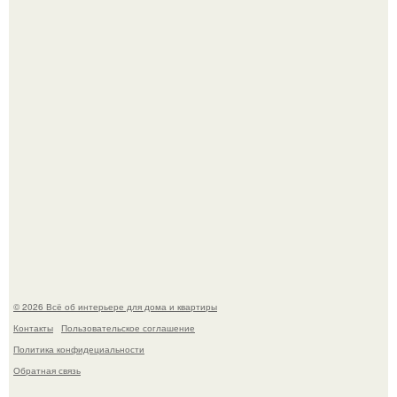
про живопись, рисунок.
Квартира дипломата. Дизайнер Татьяна Сорокина -
Ильина создала классический интерьер для возрастной
пары в квартире площадью 82, 5 кв.
© 2026 Всё об интерьере для дома и квартиры
Контакты
Пользовательское соглашение
Политика конфидециальности
Обратная связь