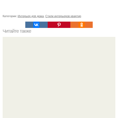
Категории:
Интерьер для дома
,
Стили интерьеров квартир
Читайте также
Как поставить кровать в спальне. Влияние обстановки на
сон