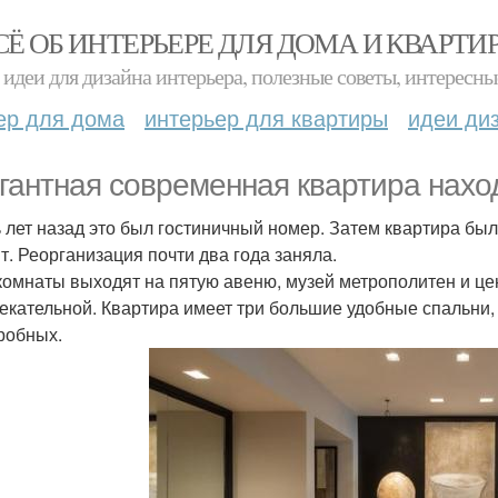
СЁ ОБ ИНТЕРЬЕРЕ ДЛЯ ДОМА И КВАРТИ
идеи для дизайна интерьера, полезные советы, интересны
ер для дома
интерьер для квартиры
идеи ди
гантная современная квартира нахо
 лет назад это был гостиничный номер. Затем квартира бы
т. Реорганизация почти два года заняла.
комнаты выходят на пятую авеню, музей метрополитен и цен
екательной. Квартира имеет три большие удобные спальни,
робных.