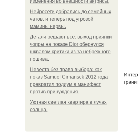
изменения во внешности актрисы.
Нейросети добрались до семейных
чатов, и теперь под угрозой
мамины нервы.
Детали решают всё: выход приянки
чопры на показе Dior обернулся
шквалом критики из-за небрежного
пошива.
Невеста без права выбора: как
Интер
показ Samuel Cirnansck 2012 года
грани
превратил подиум в манифест
против принуждения.
Уютная светлая квартира в лучах
солнца.